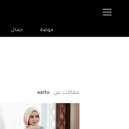
موضة
جمال
مقالات عن
: aalto