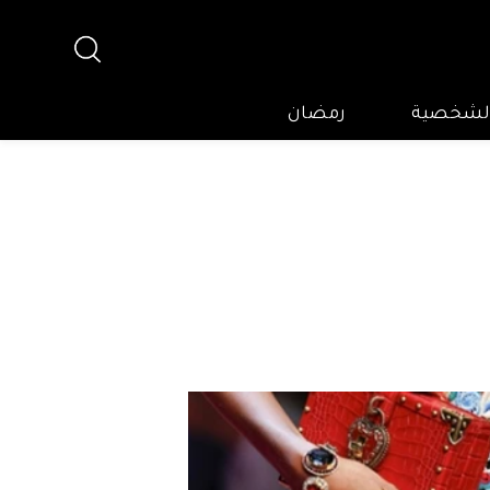
 الشخصية
رمضان