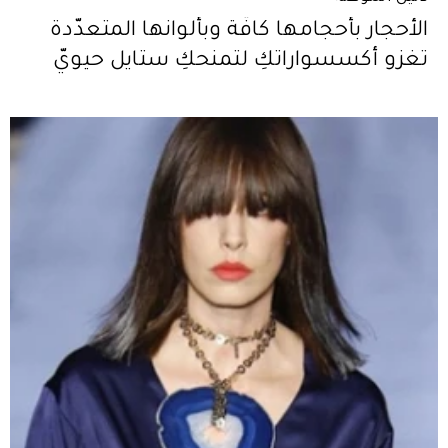
الأحجار بأحجامها كافّة وبألوانها المتعدّدة
تغزو أكسسواراتكِ لتمنحكِ ستايل حيويّ