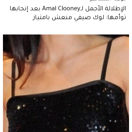
الإطلالة الأجمل لـAmal Clooney بعد إنجابها
توأمها: لوك صيفي منعش بامتياز