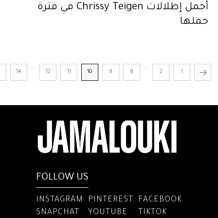
أجمل إطلالات Chrissy Teigen في فترة
حملها
...
...
5
14
12
11
10
9
8
2
1
FOLLOW US
INSTAGRAM
PINTEREST
FACEBOOK
SNAPCHAT
YOUTUBE
TIKTOK