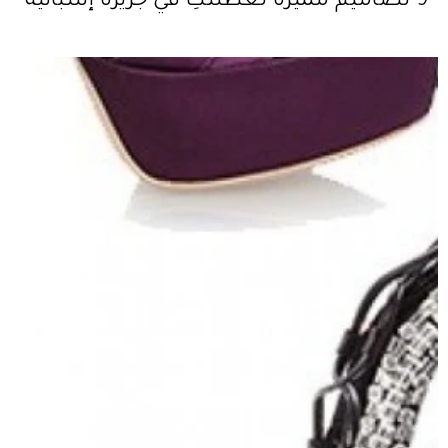
9 تصاميم مميّزة لعطلتكِ في جزيرة إسبانيّة