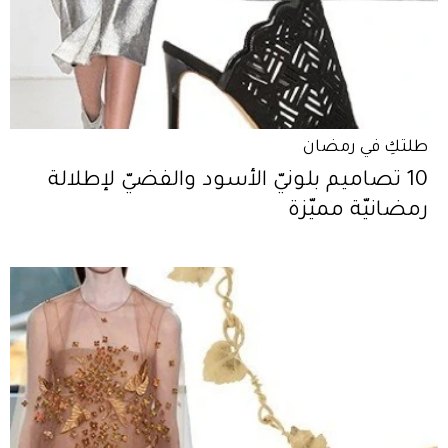
طلتكِ في رمضان
10 تصاميم بلونيّ الأسود والفضيّ لإطلالة
رمضانيّة مميّزة