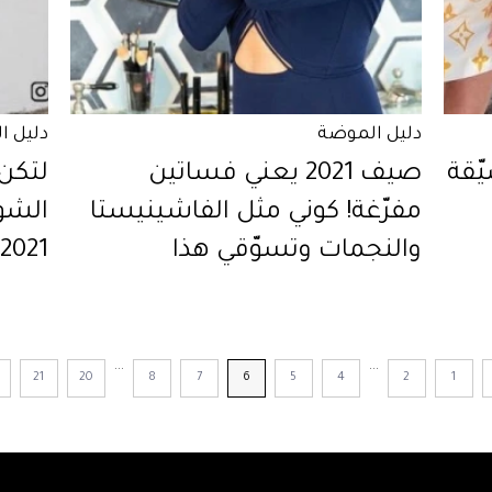
دليل الموضة
دليل ا
ّقة
صيف 2021 يعني فساتين
لتكن
مفرّغة! كوني مثل الفاشينيستا
الشو
والنجمات وتسوّقي هذا
2021! 27 تصميم لتتسوّقي منها
التصميم
...
...
21
20
8
7
6
5
4
2
1