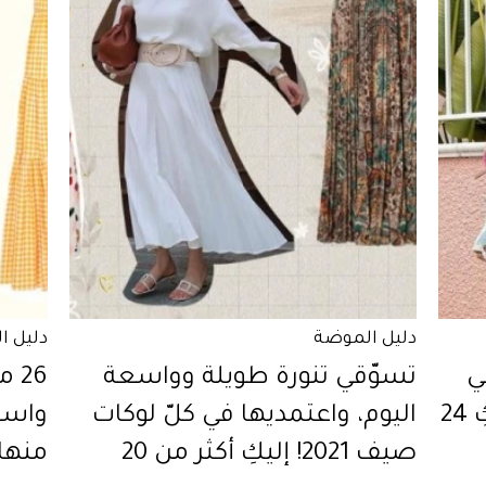
دليل الموضة
دليل ا
Biker Shor في
تسوّقي تنورة طويلة وواسعة
26
خزانتكِ في صيف 2021... إليكِ 24
اليوم، واعتمديها في كلّ لوكات
صيف 2021! إليكِ أكثر من 20
منها