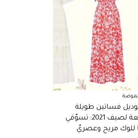
لموضة
 موديل فساتين طويلة
واسعة لصيف 2021: تسوّقي
 للوك مريح وعصريّ