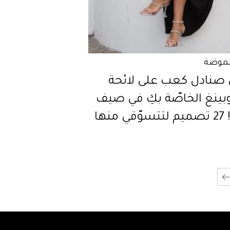
لموضة
 صنادل كعب على لائحة
بينغ الخاصّة بكِ في صيف