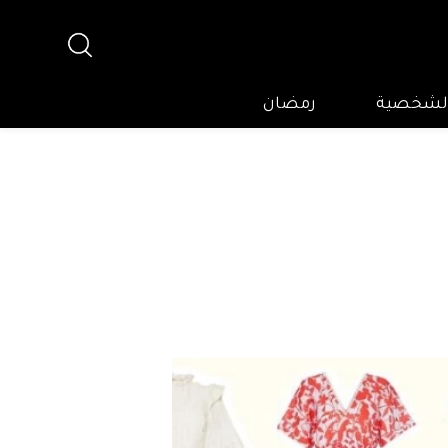
 الشخصية
رمضان