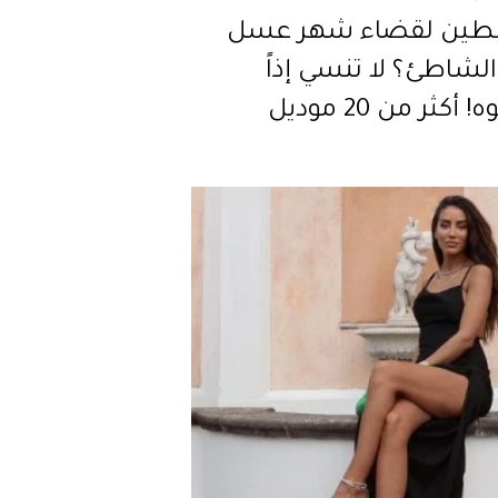
طين لقضاء شهر عسل
لشاطئ؟ لا تنسي إذاً
المايوه! أكثر من 20 موديل
وّقي ما يعجبكِ