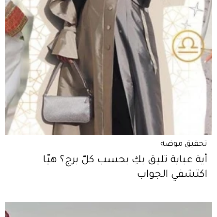
تحقيق موضة
أية عباية تليق بكِ بحسب كلّ برج؟ هيّا
اكتشفي الجواب