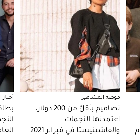
موضة المشاهير
أخبار 
تصاميم بأقلّ من 200 دولار،
بطاق
اعتمدتها النجمات
النجم
م
والفاشينيستا في فبراير 2021
العام 20