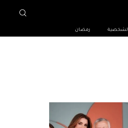
 الشخصية
رمضان