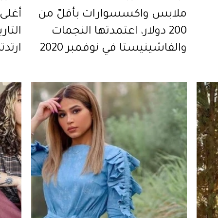
ملابس واكسسوارات بأقلّ من
200 دولار، اعتمدتها النجمات
التار
والفاشينيستا في نوفمبر 2020
ارتدت