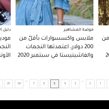
موضة المشاهير
دليل ا
من
ملابس واكسسوارات بأقلّ من
موديل
200 دولار، اعتمدتها النجمات
النج
والفاشينيستا في سبتمبر 2020
الآون
...
...
35
34
7
6
5
4
3
2
1