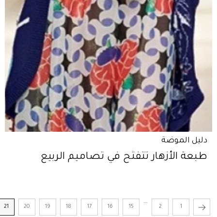
دليل الموضة
طبعة الأزهار تتفتّح في تصاميم الربيع
...
21
20
19
18
17
16
15
2
1