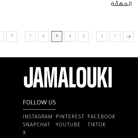
المهمّة
...
...
8
17
7
6
5
4
3
2
1
FOLLOW US
INSTAGRAM
PINTEREST
FACEBOOK
SNAPCHAT
YOUTUBE
TIKTOK
X