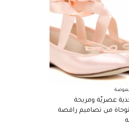
لموضة
أحذية عصريّة ومريحة
حاة من تصاميم راقصة
ه