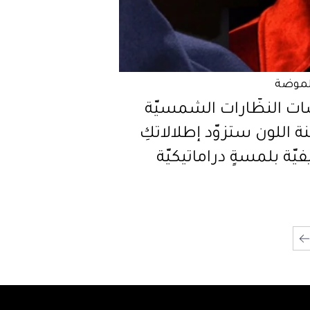
لموضة
ت النظّارات الشمسيّة
نة اللون ستزوّد إطلالاتكِ
فيّة بلمسةٍ دراماتيكيّة