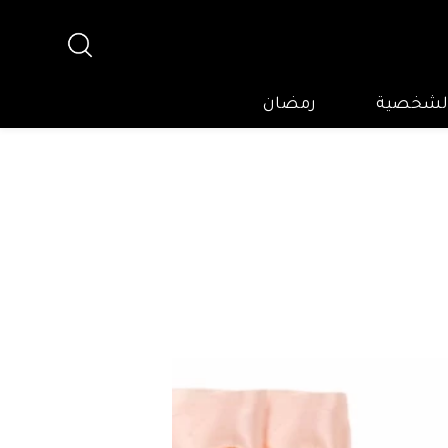
 الشخصية
رمضان