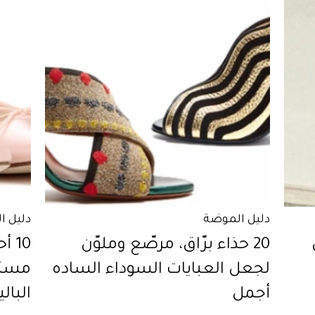
دليل الموضة
دليل ا
20 حذاء برّاق، مرصّع وملوّن
10 
لجعل العبايات السوداء الساده
مستو
أجمل
البالي