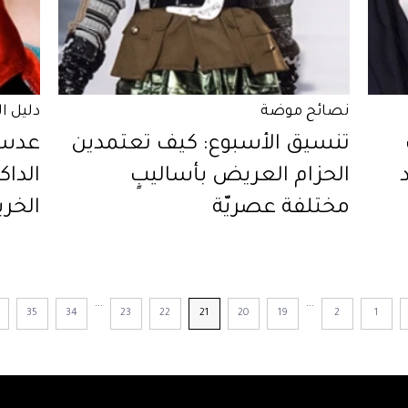
نصائح موضة
دليل ا
تنسيق الأسبوع: كيف تعتمدين
عدسا
الحزام العريض بأساليبٍ
الداك
مختلفة عصريّة
الخري
...
...
35
34
23
22
21
20
19
2
1