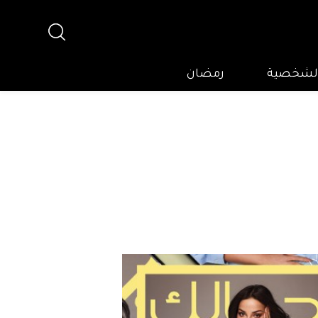
 الشخصية
رمضان