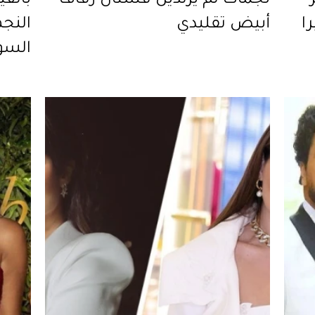
نجمات لم يرتدين فستان زفاف
بالفي
ا
أبيض تقليدي
النج
السو
بيرو