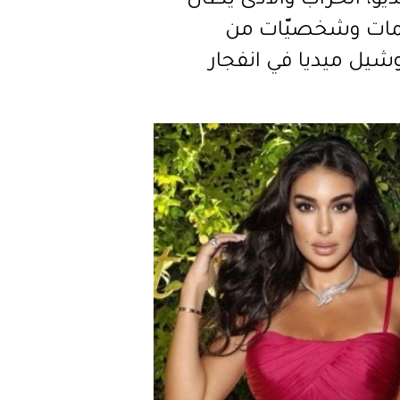
ديو، الخراب والأذى يطال
مات وشخصيّات من
شيل ميديا في انفجار
ت