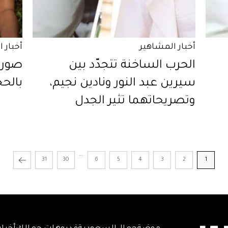
أخبار المشاهير
أخبار 
الحرب الساخنة تتجدّد بين
صور 
سيرين عبد النور ونادين نجيم،
بالح
وتصريحاتهما تثير الجدل
...
31
30
6
5
4
3
2
1