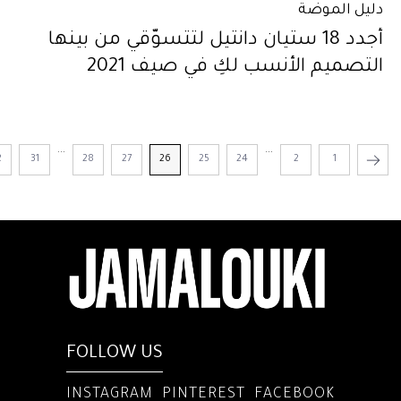
دليل الموضة
أجدد 18 ستيان دانتيل لتتسوّقي من بينها
التصميم الأنسب لكِ في صيف 2021
...
...
2
31
28
27
26
25
24
2
1
FOLLOW US
INSTAGRAM
PINTEREST
FACEBOOK