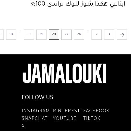
ابتاعي هكذا شوز للوك تراندي 100%
...
...
2
31
30
29
28
27
26
2
1
FOLLOW US
INSTAGRAM
PINTEREST
FACEBOOK
SNAPCHAT
YOUTUBE
TIKTOK
X