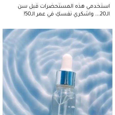
استخدمي هذه المستحضرات قبل سن
الـ20... واشكري نفسكِ في عمر الـ50!