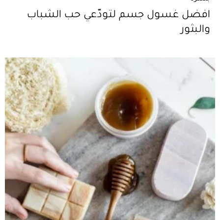
افضل غسول جسم لتودّعي حب الشباب
والبثور