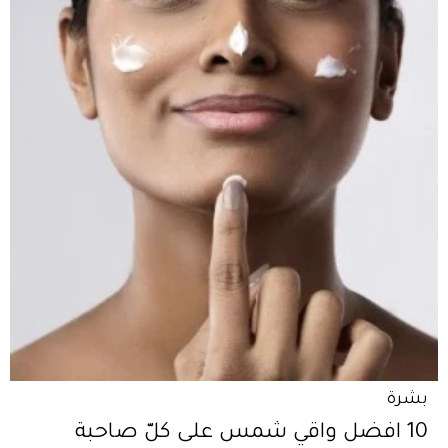
بشرة
10 افضل واقي شمس على كلّ صاحبة