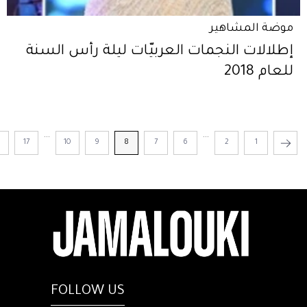
موضة المشاهير
إطلالات النجمات العربيّات ليلة رأس السنة
للعام 2018
...
...
8
17
10
9
8
7
6
2
1
FOLLOW US