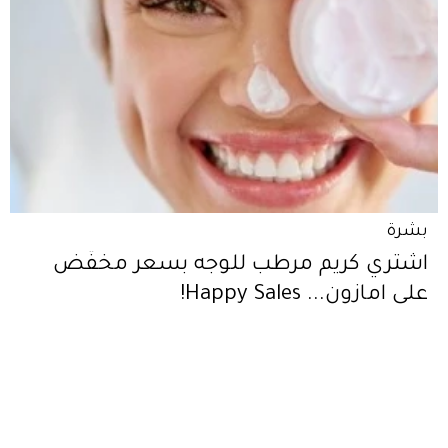
بشرة
اشتري كريم مرطب للوجه بسعر مخفّض
على امازون... Happy Sales!