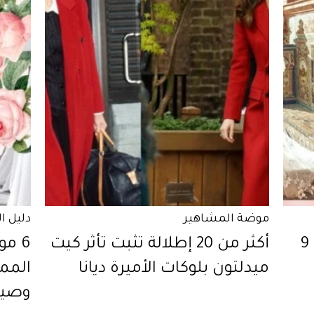
موضة المشاهير
دليل ا
لصاحبة الصدر الصغير، إليكِ 9
أكثر من 20 إطلالة تثبت تأثّر كيت
6 م
ميدلتون بلوكات الأميرة ديانا
المم
وصيف 1