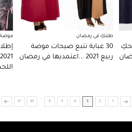
طلتكِ في رمضان
موضة 
حكِ
30 عباية تتبع صيحات موضة
إطلا
ضان
ربيع 2021 ...اعتمديها في رمضان
اللح
...
31
30
6
5
4
3
2
1