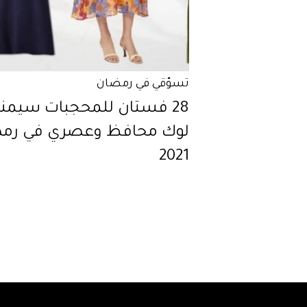
تسوّقي في رمضان
28 فستان للمحجبات سيمن
لوك محافظ وعصري في رم
2021