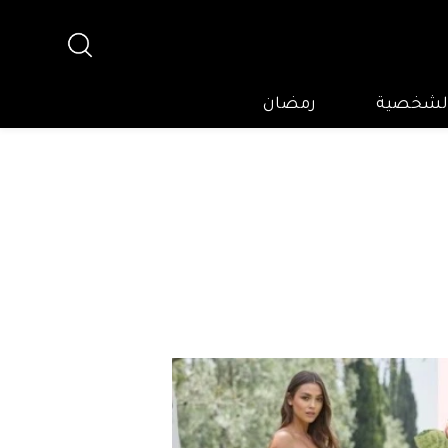
 الشخصية
رمضان