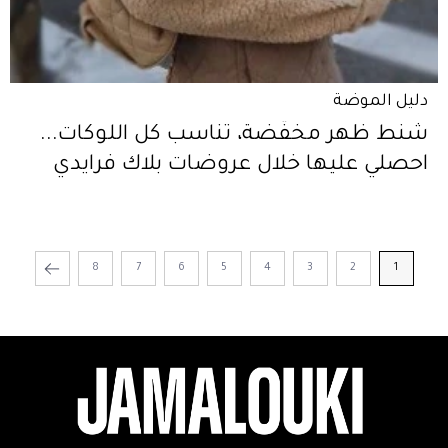
دليل الموضة
شنط ظهر مخفّضة، تناسب كل اللوكات...
احصلي عليها خلال عروضات بلاك فرايدي
8
7
6
5
4
3
2
1