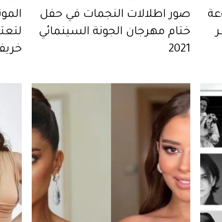
وعة
صور اطلالات النجمات في حفل
المون
ر
ختام مهرجان الجونة السينمائي
لتعتم
2021
خريف وش