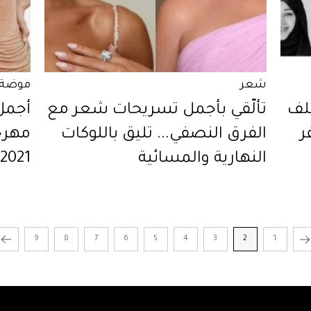
شعر
موضة 
تلف
تألّقي بأجمل تسريحات شعر مع
أجمل 
ر
الفرق النصفي... تليق باللوكات
مهرجا
النهارية والمسائية
2021
9
8
7
6
5
4
3
2
1