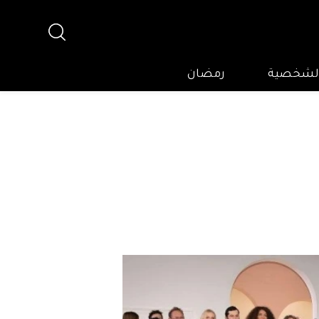
 الشخصية
رمضان