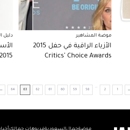
موضة المشاهير
دليل ا
الأزياء الراقية في حفل 2015
الأس
 2015
Critics' Choice Awards
...
64
63
62
61
60
59
58
2
1
موضة
جمال
السعودية
فديوهات جمالك
أخبار