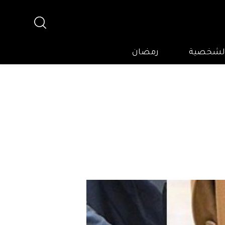
 الشخصية
رمضان