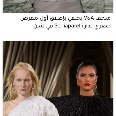
متحف V&A يحتفي بإطلاق أول معرض
حصري لدار Schiaparelli في لندن