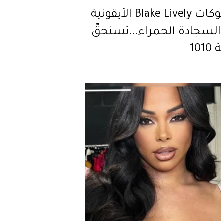
أبرز لوكات Blake Lively الأيقونية
لسجادة الحمراء...تستحقّ
101