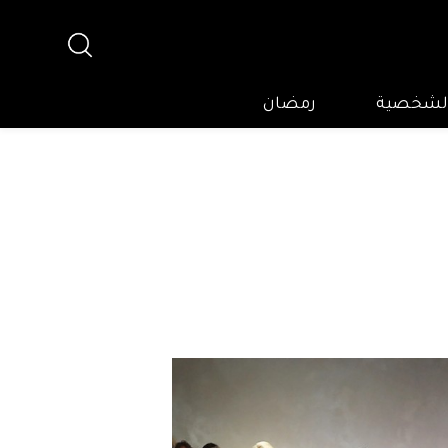
 الشخصية
رمضان