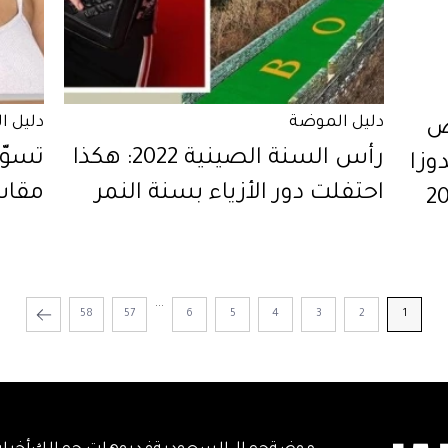
دليل الموضة
دليل ا
ص
رأس السنة الصينية 2022: هكذا
تسوّ
وزا
احتفلت دور الأزياء بسنة النمر
مقاسا
...
58
57
6
5
4
3
2
1