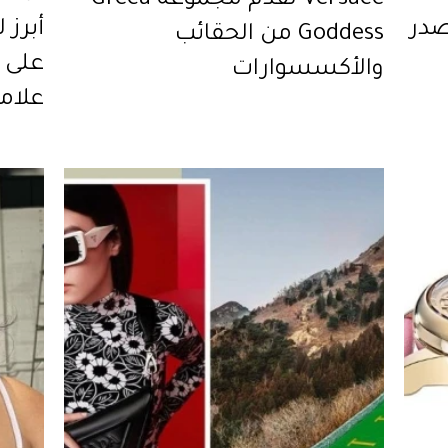
Versace تقدّم مجموعة Greca
صدر
Goddess من الحقائب
على ا
والأكسسوارات
علامة 0