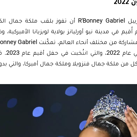
استطاعت ملكة جمال أميركا آر بوني غابرييل R'Bonney Gabriel أن تفوز بلقب ملكة جم
ضخم أُقيم في مدينة نيو أورليانز بولاية لويزيانا الأميركية، و
مساء السبت 14 يناير 2023. من أصل 84 مشاركة من مختلف أنحاء العالم، تمكّنت 
من التربع على عرش ملكة جمال الكون في 
ل من ملكة جمال فنزويلا وملكة جمال أميركا، والتي بدو