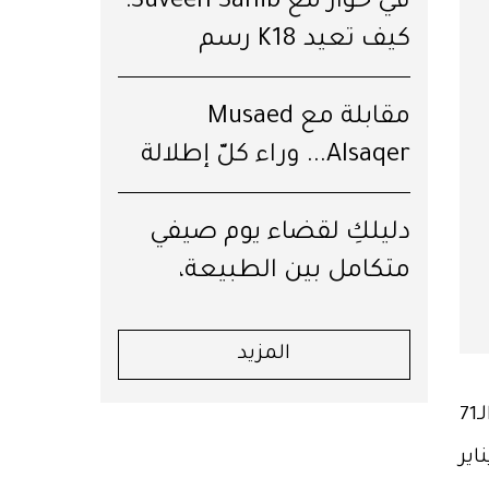
في حوار مع Suveen Sahib:
كيف تعيد K18 رسم
مستقبل الشعر؟
مقابلة مع Musaed
Alsaqer... وراء كلّ إطلالة
قِصّة
دليلكِ لقضاء يوم صيفي
متكامل بين الطبيعة،
العافية والرفاهية في جبال
لبنان
المزيد
تُوّجت R'Bonney Gabriel من الولايات المتحدة الأميركية، على عرش ملكة جمال الكون في النسخة الـ71
في مدينة نيو أورليانز بولاية لويزيانا الأميركية، وذلك مساء السبت 14 يناير