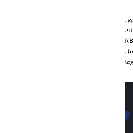
ال الكون
ذلك
R'Bonney Gabriel
عام 2022، والتي انتُخبت في حفل أقيم عام 2023. قبل
رها