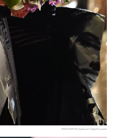
مصدر الصورة: انستقرام missuniverse