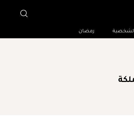
 الشخصية
رمضان
ب ملكة