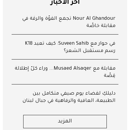
آخر الأخبار
Nour Al Ghandour تجمع القوّة والرقّة في
مقابلة خاصّة
في حوار مع Suveen Sahib: كيف تعيد K18
رسم مستقبل الشعر؟
مقابلة مع Musaed Alsaqer... وراء كلّ إطلالة
قِصّة
دليلكِ لقضاء يوم صيفي متكامل بين
الطبيعة، العافية والرفاهية في جبال لبنان
المزيد