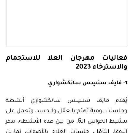
فعاليات مهرجان العلا للاستجمام
والاسترخاء 2023
1- فايف سنسِس سانكشواري
يُقدم فايف سنسِس سانكشواري أنشطة
وجلسات يومية تهتم بالعقل والجسد، وتعمل على
تنشيط الحواس الـ5. من بين هذه الأنشطة، نذكر
اليوغا، التأمّل، جلسات العلاج بالأصوات، تمارين