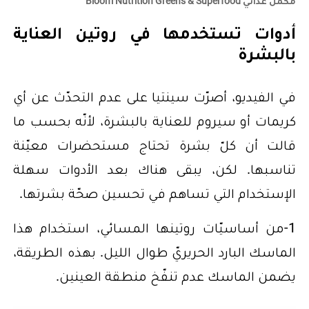
مكمّل غذائي Bloom Nutrition Greens & Superfood
أدوات تستخدمها في روتين العناية
بالبشرة
في الفيديو، أصرّت سينتيا على عدم التحدّث عن أي
كريمات أو سيروم للعناية بالبشرة، لأنّه بحسب ما
قالت أن كلّ بشرة تحتاج مستحضرات معيّنة
تناسبها. لكن، يبقى هناك بعد الأدوات سهلة
الإستخدام التي تساهم في تحسين صحّة بشرتها.
1-من أساسيّات روتينها المسائي، استخدام هذا
الماسك البارد الحريريّ طوال الليل. بهذه الطريقة،
يضمن الماسك عدم تنفّخ منطقة العينين.