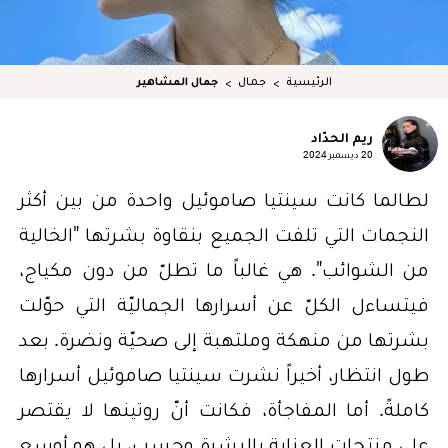
الرئيسية
جمال
جمال المشاهير
ريم الحدّاد
20 ديسمبر 2024
لطالما كانت سينتيا صاموئيل واحدة من بين أكثر
النجمات التي تلفت الجميع بنقاوة بشرتها "الخالية
من الشوائب". هي غالباً ما تطلّ من دون مكياج،
فيتساءل الكلّ عن أسرارها الجماليّة التي حوّلت
بشرتها من منهكة وملتهبة إلى صحيّة ونضرة. بعد
طول انتظار، أخيراً نشرت سينتيا صاموئيل أسرارها
كاملةً. أما المفاجأة، فكانت أنّ روتينها لا يقتصر
على منتجات العناية بالبشرة وحسب، بل هو أوسع