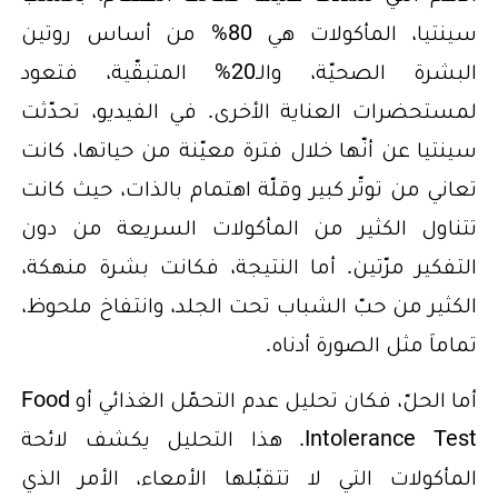
سينتيا، المأكولات هي 80% من أساس روتين
البشرة الصحيّة، والـ20% المتبقّية، فتعود
لمستحضرات العناية الأخرى. في الفيديو، تحدّثت
سينتيا عن أنّها خلال فترة معيّنة من حياتها، كانت
تعاني من توتّر كبير وقلّة اهتمام بالذات، حيث كانت
تتناول الكثير من المأكولات السريعة من دون
التفكير مرّتين. أما النتيجة، فكانت بشرة منهكة،
الكثير من حبّ الشباب تحت الجلد، وانتفاخ ملحوظ،
تماماَ مثل الصورة أدناه.
أما الحلّ، فكان تحليل عدم التحمّل الغذائي أو Food
Intolerance Test. هذا التحليل يكشف لائحة
المأكولات التي لا تتقبّلها الأمعاء، الأمر الذي