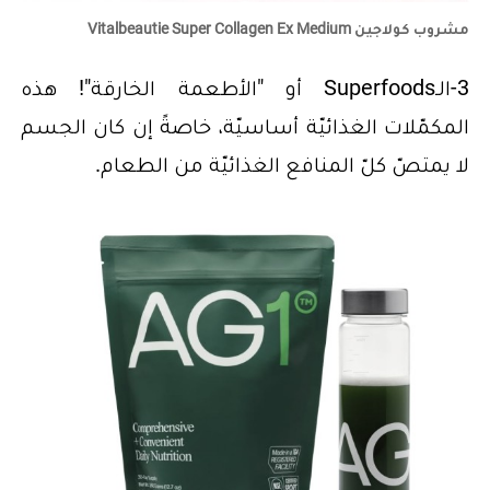
مشروب كولاجين Vitalbeautie Super Collagen Ex Medium
3-الـSuperfoods أو "الأطعمة الخارقة"! هذه
المكمّلات الغذائيّة أساسيّة، خاصةً إن كان الجسم
لا يمتصّ كلّ المنافع الغذائيّة من الطعام.