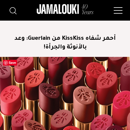
أحمر شفاه KissKiss من Guerlain: وعد
بالأنوثة والجرأة!
Save