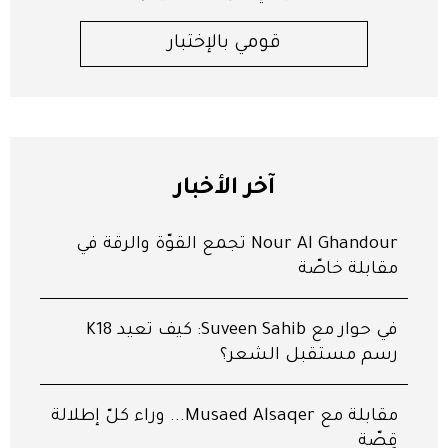
قومي بالإختبار
آخر الأخبار
Nour Al Ghandour تجمع القوّة والرقّة في
مقابلة خاصّة
في حوار مع Suveen Sahib: كيف تعيد K18
رسم مستقبل الشعر؟
مقابلة مع Musaed Alsaqer... وراء كلّ إطلالة
قِصّة