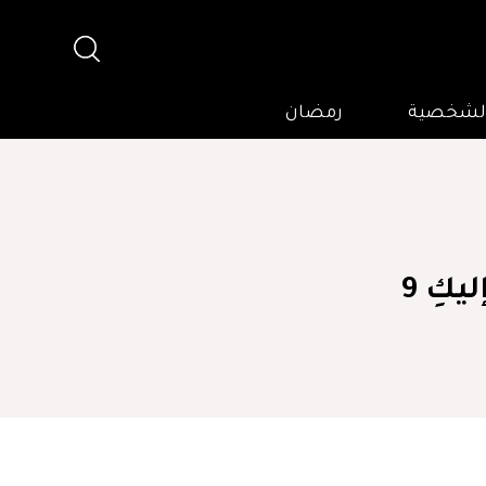
 الشخصية
رمضان
السفر مع العائلة له العديد من الفوائد... إليكِ 9