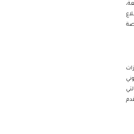
ة،
لاع
صة
ات
ني
لتي
قدم