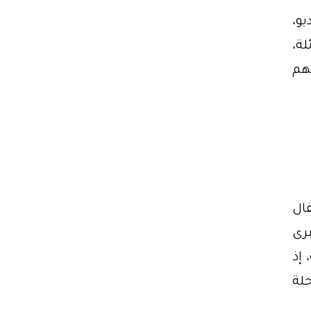
و،
لة،
هم
ال
رى
 إذ
حلة