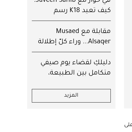
في حوار مع Suveen Sahib:
كيف تعيد K18 رسم
مستقبل الشعر؟
مقابلة مع Musaed
Alsaqer... وراء كلّ إطلالة
قِصّة
دليلكِ لقضاء يوم صيفي
متكامل بين الطبيعة،
العافية والرفاهية في جبال
لبنان
المزيد
على