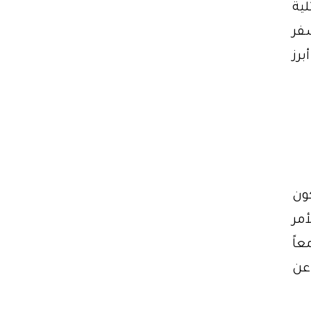
ية
سفر
برز
كون
مر
عاً
عن