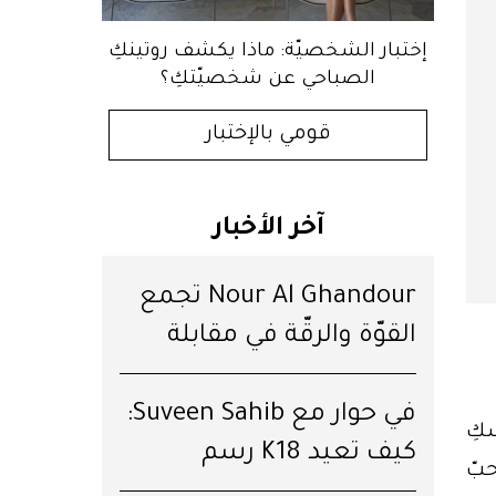
إختبار الشخصيّة: ماذا يكشف روتينكِ
الصباحي عن شخصيّتكِ؟
قومي بالإختبار
آخر الأخبار
Nour Al Ghandour تجمع
القوّة والرقّة في مقابلة
خاصّة
في حوار مع Suveen Sahib:
سكِ
كيف تعيد K18 رسم
حبّ
مستقبل الشعر؟