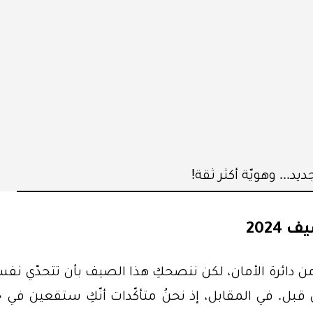
يد... وهويّة أكثر ثقة!
202
ن دائرة الأمان، لكن ننصحكِ هذا الصيف بأن تتحدّي نف
ن قبل. في المقابل، إذ نحنُ متأكّدات أنّكِ ستقعين في 