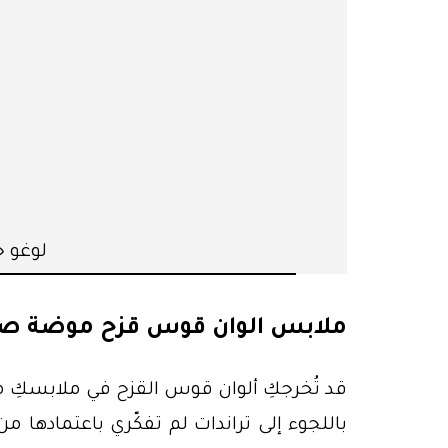
لوغو جد
ملابس الوان قوس قزح موضة صيف 4
قد تُخرجكِ ألوان قوس القزح في ملابسكِ م
باللجوء إلى تراندات لم تفكّري باعتمادها م