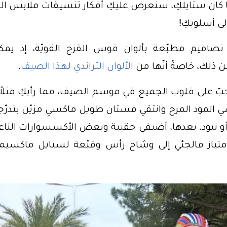
ما كان ستايلكِ، سنعرض عليكِ أفكار تنسيقات ملابس ال
لى أسلوبكِ!
اميم مطبّعة بألوان قوس القزح القويّة، إذ يمكن
ين ذلك، خاصةً أنّها من
الألوان التراندي لهذا الصيف
.
بّ على قلوب الجميع في موسم الصيف، فما رأيكِ مثلاً 
سي المود المرح وانتقي فستان طويل ماكسي مزيّن بتدرّ
 نيود. بعدها، أضيفي حقيبة وبعض الأكسسوارات الناع
إمتياز فالجئي إلى وشاح رأس وقبّعة لستايل ماكسيما