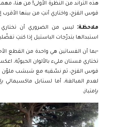
هذه التراند من النظرة الأولى! من هنا، مه
قوس القزح، واختاري أنتِ من بينها الأقرب إ
ملاحظة:
ليس من الضروري أن تختاري تص
استبدالها بتدرّجات الباستيل إذا كنتِ تفضّل
-بما أن الفساتين هي واحدة من القطع الأح
تختاري فستان مليء بالألوان الحيويّة. اعك
قوس القزح، ثم نسّقيه مع شبشب ملوّن أو
لعدم المبالغة. أما لستايل ماكسيمالي ب
بإمتياز.