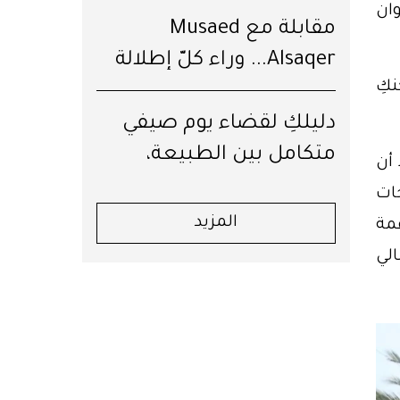
وان
مقابلة مع Musaed
Alsaqer... وراء كلّ إطلالة
كِ
قِصّة
دليلكِ لقضاء يوم صيفي
متكامل بين الطبيعة،
أن
العافية والرفاهية في جبال
جات
لبنان
مة
المزيد
لي