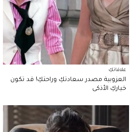
علاقاتكِ
العزوبية مصدر سعادتكِ وراحتكِ! قد تكون
خياركِ الأذكى