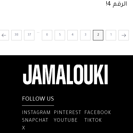
الرقم 4!
...
38
37
6
5
4
3
2
1
FOLLOW US
INSTAGRAM
PINTEREST
FACEBOOK
SNAPCHAT
YOUTUBE
TIKTOK
X