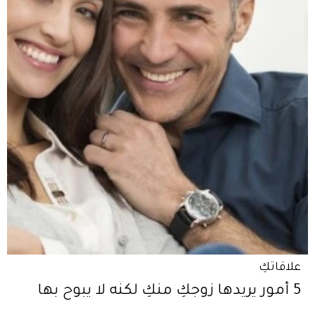
علاقاتكِ
5 أمور يريدها زوجكِ منكِ لكنّه لا يبوح بها