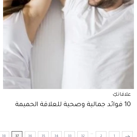
علاقاتكِ
10 فوائد جمالية وصحية للعلاقة الحميمة
...
38
37
36
35
34
33
32
2
1