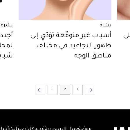
بشرة
بشرة
لى
أسباب غير متوقّعة تؤدّي إلى
ظهور التجاعيد في مختلف
لمحار
مناطق الوجه
شبابه
3
2
1
موضة
جمال
السعودية
فديوهات جمالك
أخبار