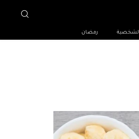
 الشخصية
رمضان