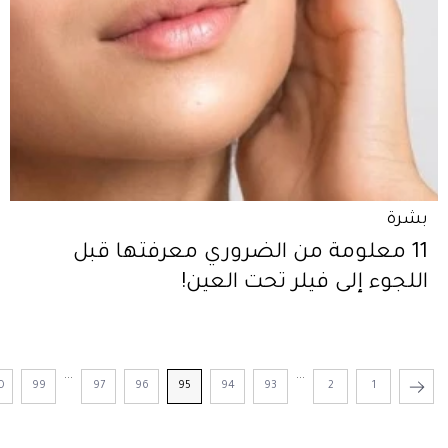
بشرة
11 معلومة من الضروري معرفتها قبل
اللجوء إلى فيلر تحت العين!
...
...
0
99
97
96
95
94
93
2
1