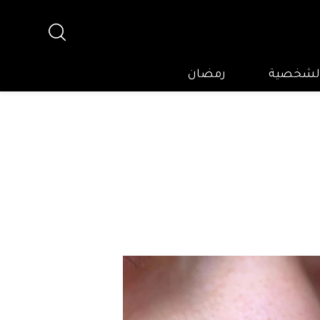
 الشخصية
رمضان