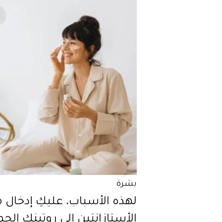
بشرة
لهذه الأسباب، عليكِ إدخال م
الأستازانتين إلى روتينكِ الجما