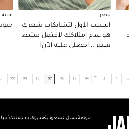
شعر
عناية 
السبب الأول لتشابكات شعركِ
حبوب
هو عدم امتلاككِ لأفضل مشط
شعر... احصلي عليه الآن!
...
100
99
98
97
96
95
94
2
1
موضة
جمال
السعودية
فديوهات جمالك
أخبار