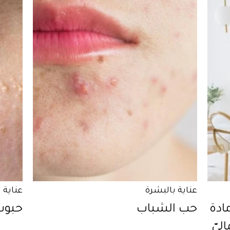
عناية بالبشرة
عناية 
ادة
حب الشباب
حبوب 
ليّ