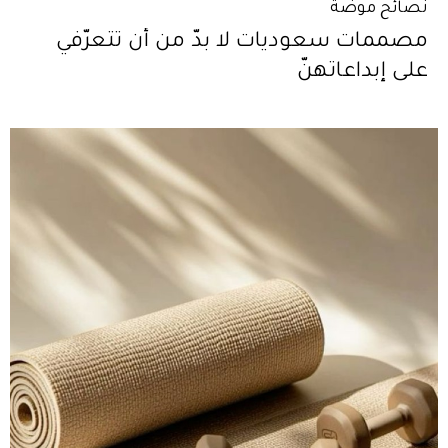
نصائح موضة
مصممات سعوديات لا بدّ من أن تتعرّفي
على إبداعاتهنّ