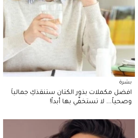
بشرة
افضل مكملات بذور الكتان ستنقذكِ جمالياً
وصحياً... لا تستخفّي بها أبداً!