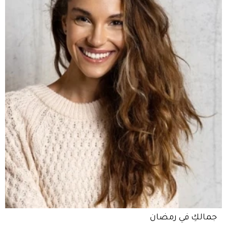
جمالكِ في رمضان