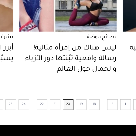
نصائح موضة
بشرة
ة
ليس هناك من إمرأة مثالية!
أبرز 
رسالة واقعية تبّنتها دور الأزياء
يسبّب
والجمال حول العالم
...
...
25
24
22
21
20
19
18
2
1