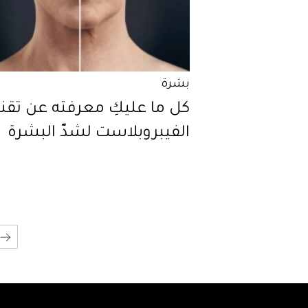
بشرة
كل ما عليكِ معرفته عن تقني
الفيبروبلاست لشدّ البشرة