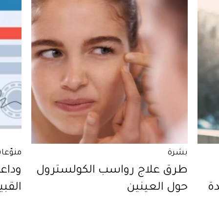
بشرة
منوّعا
طرق علاج رواسب الكولسترول
وداعا
ة
حول العينين
القبي