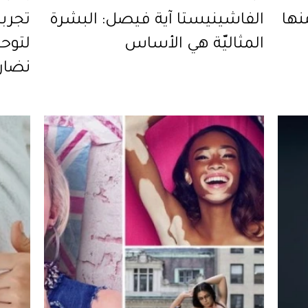
منها
الفاشينيستا آية فيصل: البشرة
المثاليّة هي الأساس
لتوحي
نضار