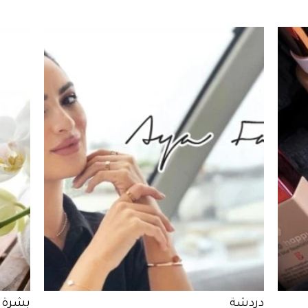
دردشة
بشرة