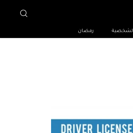
 الشخصية
رمضان