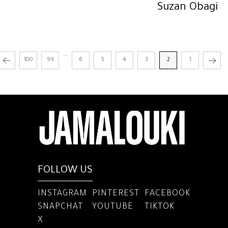
Suzan Obagi
...
100
99
6
5
4
3
2
1
FOLLOW US
INSTAGRAM
PINTEREST
FACEBOOK
SNAPCHAT
YOUTUBE
TIKTOK
X