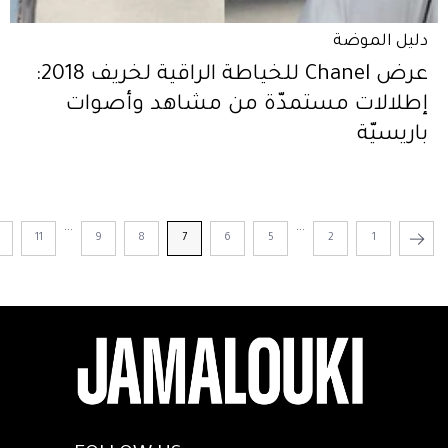
دليل الموضة
عرض Chanel للخياطة الراقية لخريف 2018:
إطلالات مستمدّة من مشاهد وأصوات
باريسيّة
...
...
2
11
9
8
7
6
5
2
1