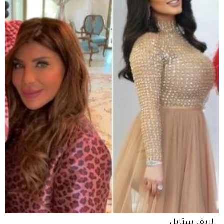
لايف ستايل