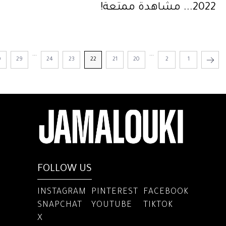
2022... مشاهدة ممتعة!
...
...
0
29
24
23
22
21
20
2
1
FOLLOW US
INSTAGRAM
PINTEREST
FACEBOOK
SNAPCHAT
YOUTUBE
TIKTOK
X