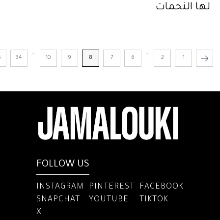
لها النجمات
...
...
5
34
10
9
8
7
6
2
1
FOLLOW US
INSTAGRAM
PINTEREST
FACEBOOK
SNAPCHAT
YOUTUBE
TIKTOK
X