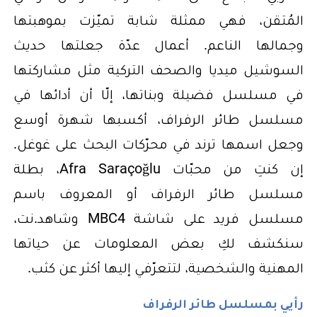
المُتقن، فهي ممثلة شابة تميّزت بموهبتها
وجمالها الناعم. أعمال عدّة جعلتها حديث
السوشيل ميديا والصحف التركية مثل مشاركتها
في مسلسل فضيلة وبناتها، إلّا أن أدائها في
مسلسل طائر الرفراف، أكسبها شهرة أوسع
وجعل اسمها ترند في محرّكات البحث على غوغل.
إن كنتِ من محبّات Afra Saraçoğlu، بطلة
مسلسل طائر الرفراف أو المعروف باسم
مسلسل فريد على شاشة MBC4 وشاهد.نت،
سنكشف لكِ بعض المعلومات عن حياتها
المهنية والشخصية، لتتعرّفي إليها أكثر عن كثب.
رأيي بمسلسل طائر الرفراف