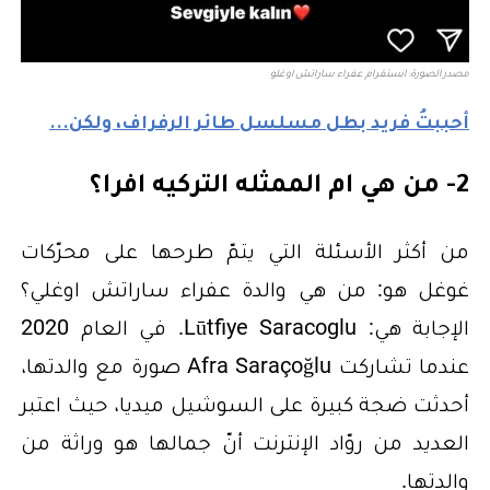
مصدر الصورة: انستقرام عفراء ساراتش اوغلو
أحببتُ فريد بطل مسلسل طائر الرفراف، ولكن...
2- من هي ام الممثله التركيه افرا؟
من أكثر الأسئلة التي يتمّ طرحها على محرّكات
غوغل هو: من هي والدة عفراء ساراتش اوغلي؟
الإجابة هي: Lūtfiye Saracoglu. في العام 2020
عندما تشاركت Afra Saraçoğlu صورة مع والدتها،
أحدثت ضجة كبيرة على السوشيل ميديا، حيث اعتبر
العديد من روّاد الإنترنت أنّ جمالها هو وراثة من
والدتها.