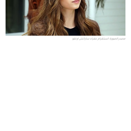
مصدر الصورة: انستقرام عفراء ساراتش اوغلو