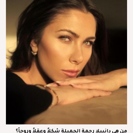
من هي دانييلا رحمة الجميلة شكلاً وعقلاً وروحاً؟