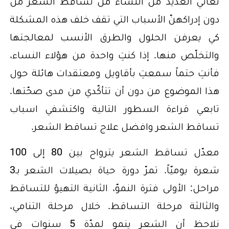
تعاني العديد من النساء من تساقط الشعر من
دون إدراكهنّ الأسباب التي تقف خلف هذه المشكلة
كي يعرفن الحلول والطرق الأنسب لمعالجتها
والتخلّص منها. إذا كنتِ واحدة من هؤلاء النساء،
فأنتِ حتماً سمعتِ بأقاويل ومعتقدات هائلة حول
هذا الموضوع من دون أن تتأكّدي من مدى صحّتها.
تابعي قراءة السطور التالية واكتشفي اسباب
تساقط الشعر وافضل علاج تساقط الشعر.
معدّل تساقط الشعر يترواح بين 80 إلى 100
شعرة يوميّاً. تمرّ دورة حياة بصيلات الشعر بـ3
مراحل: الأولى فترة النموّ، الثانية التهيؤ للتساقط
والثالثة مرحلة التساقط. خلال مرحلة التنامي،
نلاحظ أن الشعر ينمو لمدّة 5 سنوات في