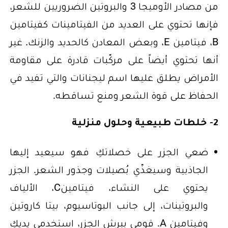
من مصادر الأوميجا 3 والبروتين الضروريين للشعر،
فإنها تحتوي على العديد من الفيتامينات كفيتامين
B، فيتامين E، وبعض المعادن كالحديد والزنك. غير
أنها تحتوي أيضاً على مركّبات قادرة على مقاومة
الأمراض يطلق عليها اسم ليجنانات والتي تفيد في
الحفاظ على قوة الشعر ومنع تساقطه.
2- خلطات طبيعية وحلول منزلية
ضعي الجزر على خصلاتكِ فهو سيعيد إليها
الجاذبية وسيغذّي بُصيلات وجذور الشعر. الجزر
يحتوي على النشاء، فيتامينC، الألياف
والبروتينات، إلى جانب البوتاسيوم، بيتا كاروتين
وفيتامين A. قومي ببرش الجزر، استخدمي يديكِ