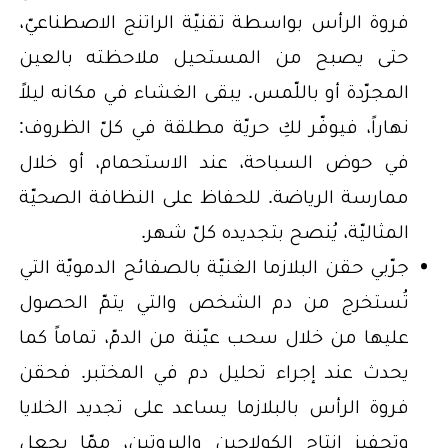
فروة الرأس بواسطة تقنيّة الراتنج الاصطناعيّ،
حتى يصبح من المستحيل ملاحظته بالعين
المجرّدة أو باللّمس. يبقى الغشاء في مكانه ليلاً
نهاراً، فيوفّر لكِ حريّة مطلقة في كلّ الظروف:
في حوض السباحة، عند الاستحمام، أو خلال
ممارسة الرياضة. للحفاظ على النظافة الصحيّة
المثاليّة، يُنصح بتجديده كلّ شهر.
جرّبي حقن البلازما الغنيّة بالصفائح الدمويّة التي
تُستخرج من دم الشخص والتي يتمّ الحصول
عليها من خلال سحب عيّنة من الدمّ، تماماً كما
يحدث عند إجراء تحليل دم في المختبر. فحقن
فروة الرأس بالبلازما يساعد على تجديد الخلايا
وتحفيز إنتاج الكولاجين والبروتين، ممّا يجعل