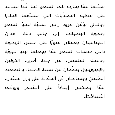
تجدّدها ممّا يحارب تلف الشعر. كما أنّها تساعد
على تنظيم المغذّيات التي تمتصّها الخلايا
وبالتالي تؤمّن فروة رأس صحيّة لنموّ الشعر
وتقوية البصيلات. إلى جانب ذلك، هذان
الفيتامينان يعملان سويّاً على حبس الرطوبة
داخل خصلات الشعر ممّا يجعلها تبدو حيويّة
وناعمة الملمس. من جهة أخرى، الكولين
والإينوزيتول يخفّفان من نسبة الإجهاد والضغط
النفسيّ ويساعدان في الحفاظ على وزن معتدل،
ممّا ينعكس إيجاباً على الشعر ويوقف
التساقط.