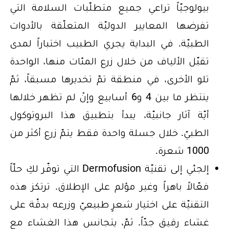
بيولوجيّاً تراعي جميع متطلّبات السلامة التي
تفرضها المعايير الدوليّة المتعلّقة بالأدوات
الطبيّة. في البداية يجري الطبيب اختباراً لمدى
تقبّل الألياف من خلال زرع المئات منها، الواحدة
تلو الأخرى، في منطقة تمّ تخديرها مسبقاً، ثمّ
ينتظر ما بين 4 و6 أسابيع وإنْ لم تظهر خلالها
أيّة آثار جانبيّة، يبدأ بتطبيق هذا البروتوكول
الطبيّ. خلال جسلة واحدة فقط يتمّ زرع أكثر من
1000 شعرة.
إلجئي إلى تقنيّة Dermofusion التي توفّر لكِ حلّاً
فعّالاً باهراً وغير مؤلم على الإطلاق. ترتكز هذه
التقنيّة على اختيار شعرٍ طبيعيّ وزرعه بدقّة على
غشاء رقيق جدّاً. ثمّ، يتجانس هذا الغشاء مع