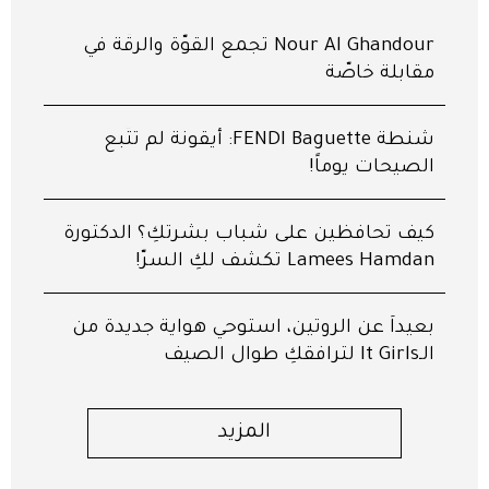
Nour Al Ghandour تجمع القوّة والرقّة في
مقابلة خاصّة
شنطة FENDI Baguette: أيقونة لم تتّبع
الصيحات يوماً!
كيف تحافظين على شباب بشرتكِ؟ الدكتورة
Lamees Hamdan تكشف لكِ السرّ!
بعيداً عن الروتين، استوحي هواية جديدة من
الـIt Girls لترافقكِ طوال الصيف
المزيد