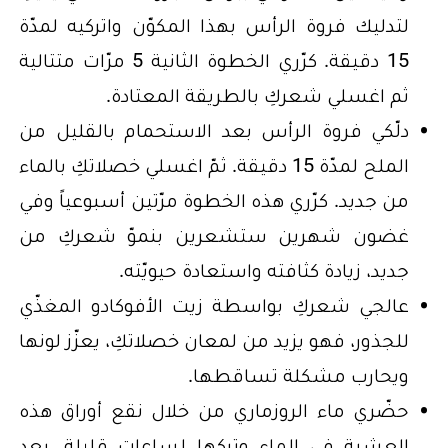
لتدليك فروة الرأس بهذا المكوّن واتركيه لمدّة
15 دقيقة. كرّري الخطوة الثانية 5 مرّات متتالية
ثم اغسلي شعركِ بالطريقة المعتادة.
دلّكي فروة الرأس بعد الاستحمام بالقليل من
الملح لمدّة 15 دقيقة. ثمّ اغسلي خصلاتكِ بالماء
من جديد. كرّري هذه الخطوة مرّتين أسبوعياً وفي
غضون شهرين ستشعرين بنموّ شعركِ من
جديد، زيادة كثافته واستعادة حيويّته.
عالجي شعركِ بواسطة زيت الأفوكادو المغذّي
للجذور، فهو يزيد من لمعان خصلاتكِ، يعزّز لونها
ويحارب مشكلة تساقطها.
حضّري ماء الروزماري من خلال نقع أوراق هذه
العشبة في الماء وتركها لساعات قليلة. بعد