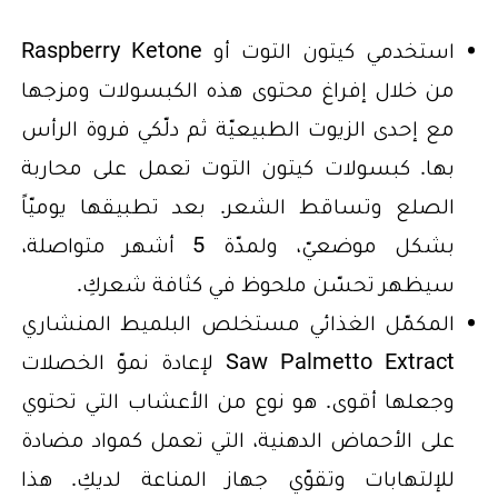
استخدمي كيتون التوت أو Raspberry Ketone
من خلال إفراغ محتوى هذه الكبسولات ومزجها
مع إحدى الزيوت الطبيعيّة ثم دلّكي فروة الرأس
بها. كبسولات كيتون التوت تعمل على محاربة
الصلع وتساقط الشعر. بعد تطبيقها يوميّاً
بشكل موضعيّ، ولمدّة 5 أشهر متواصلة،
سيظهر تحسّن ملحوظ في كثافة شعركِ.
المكمّل الغذائي مستخلص البلميط المنشاري
Saw Palmetto Extract لإعادة نموّ الخصلات
وجعلها أقوى. هو نوع من الأعشاب التي تحتوي
على الأحماض الدهنية، التي تعمل كمواد مضادة
للإلتهابات وتقوّي جهاز المناعة لديكِ. هذا