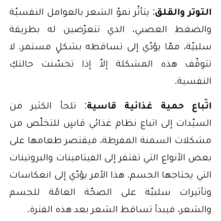
التوتر والقلق
: يتأثّر نموّ الشعر بالعوامل النفسيّة
والضغط العصبي، الذي تتعرّضين له بطريقة
سلبيّة، ممّا يؤدّي إلى تساقطه بشكلٍ مستمر. لا
تتوقّف هذه المشكلة إلاّ إذا تحسّنت حالتكِ
النفسية.
اتّباع حمية غذائية قاسية
: تلجأ الكثير من
السيّدات إلى اتباع نظام غذائي قاسٍ للتخلّص من
مشكلات السمنة المفرطة، فيقتصر طعامها على
بعض الأنواع التي تفتقر إلى الفيتامينات والبروتينات
التي يحتاجها الجسم. هذا الأمر يؤدّي إلى انعكاسات
وتأثيرات سلبيّة على الصحّة العامّة للجسم
والشعر، فيبدأ تساقط الشعر بعد هذه الفترة.