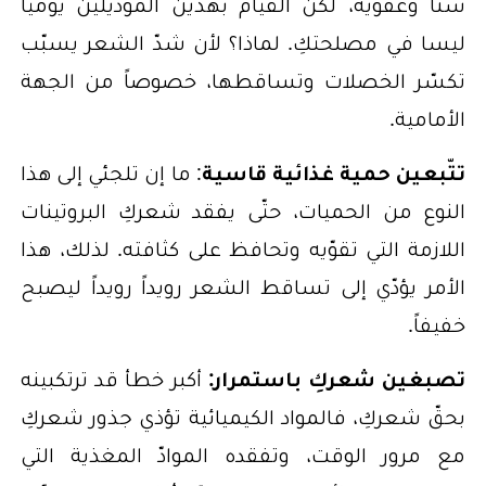
سناً وعفوية، لكن القيام بهذين الموديلين يوميّاً
ليسا في مصلحتكِ. لماذا؟ لأن شدّ الشعر يسبّب
تكسّر الخصلات وتساقطها، خصوصاً من الجهة
الأمامية.
تتّبعين حمية غذائية قاسية
: ما إن تلجئي إلى هذا
النوع من الحميات، حتّى يفقد شعركِ البروتينات
اللازمة التي تقوّيه وتحافظ على كثافته. لذلك، هذا
الأمر يؤدّي إلى تساقط الشعر رويداً رويداً ليصبح
خفيفاً.
تصبغين شعركِ باستمرار:
أكبر خطأ قد ترتكبينه
بحقّ شعركِ، فالمواد الكيميائية تؤذي جذور شعركِ
مع مرور الوقت، وتفقده الموادّ المغذية التي