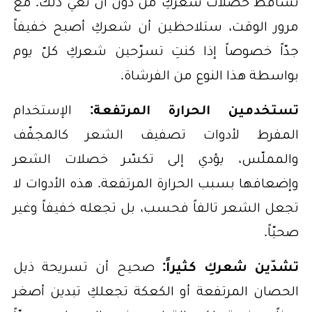
تساقط خصلات شعركِ من دون أن تعي ذلك. مع
مرور الوقت، ستلاحظين أن شعركِ أصبح خفيفاً
جدّاً خصوصاً إذا كنتِ تسرّحين شعركِ كلّ يوم
بواسطة هذا النوع من الفرشاة.
تستخدمين الحرارة المرتفعة:
الإستخدام
المفرط لأدوات تصفيف الشعر كالمجفّف
والمملّس، يؤدي إلى تكسّر خصلات الشعر
وإضعافها بسبب الحرارة المرتفعة. هذه الأدوات لا
تجعل الشعر تالفاً فحسب، بل تجعله خفيفاً وغير
صحيّاً.
تشدّين شعركِ كثيراً:
صحيح أن تسريحة ذيل
الحصان المرتفعة أو الكعكة تجعلكِ تبدين أصغر