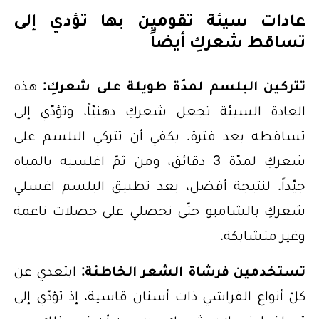
عادات سيئة تقومين بها تؤدي إلى
تساقط شعركِ أيضاً
تتركين البلسم لمدّة طويلة على شعركِ:
هذه
العادة السيئة تجعل شعركِ دهنيّاً، وتؤدّي إلى
تساقطه بعد فترة. يكفي أن تتركي البلسم على
شعركِ لمدّة 3 دقائق، ومن ثمّ اغلسيه بالمياه
جيّداً. لنتيجة أفضل، بعد تطبيق البلسم اغسلي
شعركِ بالشامبو حتّى تحصلي على خصلات ناعمة
وغير متشابكة.
تستخدمين فرشاة الشعر الخاطئة:
ابتعدي عن
كلّ أنواع الفراشي ذات أسنان قاسية، إذ تؤدّي إلى