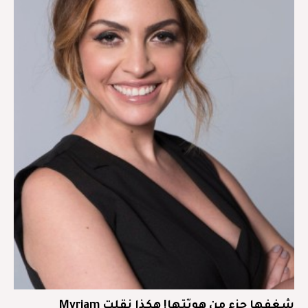
شغفها جزء من هويّتها! هكذا نقلت Myriam