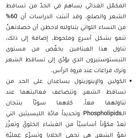
المكمّل الغذائي يساهم في الحدّ من تساقط
الشعر والصلع، وقد أثبتت الدراسات أن 60%
من النساء اللواتي يتناولنه لاحظن أن خصلاتهنّ
تنمو بشكل أسرع وملحوظ. إضافة إلى ذلك،
تناول هذا الفيتامين يخفّض من مستوى
التيستوستيرون الذي يؤدّي إلى تساقط الشعر
وترك فراغات عند فروة الرأس.
الكولين والإينوزيتول يساعدان على الحد من
تساقط الشعر، وتتضاعف فعاليتهما عند
تناولهما معاً. كلاهما سويّاً ينتجان
الـPhospholipids وتحديداً مادّة الليسيثين التي
تعدّ مكوّناً أساسيّاً من الغشاء الخلويّ وتعزّز
نموّ الشعر. هي تحمي الخلايا وتسرّع عمليّة