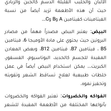
الألبان والحليب القليلة الدسم كالجبن والزبادي
حيث أن هذه الأطعمة تزيد أيضاً من نسبة
الفيتامينات كفيتامين A وB وC...
البيض
: يعتبر البيض مصدراً مهماً من مصادر
البروتين حيث يحتوي على مادة الأوميجا 6، فيتامين
B5 ، فيتامين B7، فيتامين B12، وبعض المعادن
المفيدة للجسم كالحديد، البوتاسيوم، الفسفور،
الكبريت... يمكن استخدام البيض أيضاً في عمل
خلطات طبيعية لعلاج تساقط الشعر وتقويته
وتحفيز نموه.
الفواكه والخضروات
: تعتبر الفواكه والخضروات
بأنواعها المختلفة من الأطعمة المفيدة للشعر