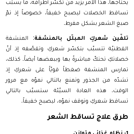
يحتاجها. هذا الأمر يزيد من تكسّر أطرافه، ما يسبّب
تساقط الخصلات ليصبح خفيفاً، خصوصاً إذ تمّ
صبغ الشعر بشكل مفرط.
تلفّين شعركِ المبلّل بالمنشفة
: المنشفة
القطنيّة تتسبّب بتكسّر شعركِ وتقصّفه إذ أنّ
خصلاتكِ تحتكّ مباشرةً بها وببعضها أيضاً. كذلك،
تمارس المنشفة ضغطاً قويّاً على شعركِ إذ
تشدّه من الجذور وتمنع بالتالي نموّه مع مرور
الوقت. هذه العادة السيّئة ستسبّب بالتالي
تساقط شعركِ وتوقف نموّه، ليصبح خفيفاً.
طرق علاج تساقط الشعر
1- نظام غذائي متوازن