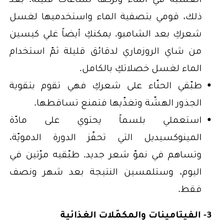
ذلك، قومي بتصفية الماء واستخدميها لغسل
شعركِ بعد الشامبو. يمكنكِ أيضاً غلي كيسين
من شاي الروزماري لدقائق قليلة ثمّ استخدام
الماء لغسل خصلاتكِ بالكامل.
طبّقي الحنّاء على شعركِ فهي تقوم بتقوية
الجذور الهشّة وتغذّيها فتمنع تساقطها.
استعملي بلسماً يحتوي على مادّة
المينوكسيديل التي تحفّز الدورة الدمويّة،
وتساهم في نموّ شعر جديد. طبّقيه مرّتين في
اليوم، وستلمسين النتيجة بعد شهر ونصف
فقط.
3- الفيتامينات والمكمّلات الغذائية