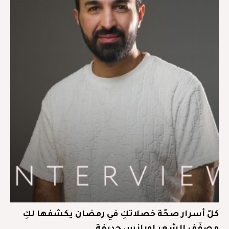
كلّ أسرار صحّة خصلاتكِ في رمضان يكشفها لكِ
مصفّف الشعر لورانس حديفة