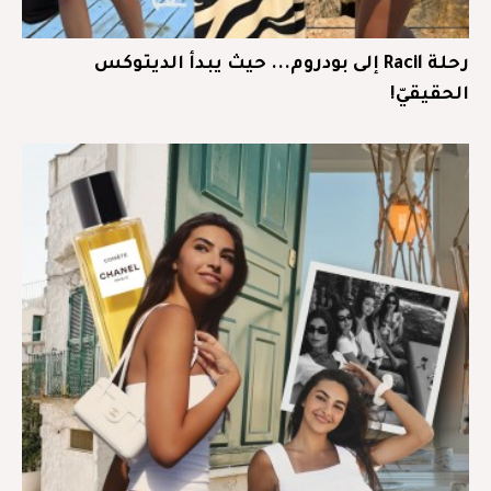
رحلة Racil إلى بودروم... حيث يبدأ الديتوكس
الحقيقيّ!