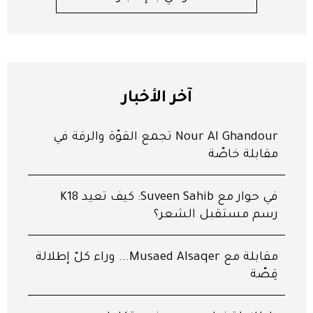
آخر الأخبار
Nour Al Ghandour تجمع القوّة والرقّة في
مقابلة خاصّة
في حوار مع Suveen Sahib: كيف تعيد K18
رسم مستقبل الشعر؟
مقابلة مع Musaed Alsaqer... وراء كلّ إطلالة
قِصّة