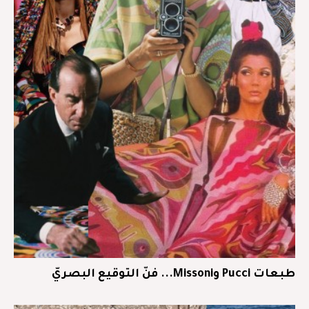
طبعات Pucci وMissoni... فنّ التوقيع البصريّ