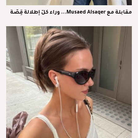
مقابلة مع Musaed Alsaqer... وراء كلّ إطلالة قِصّة