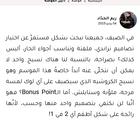
الرئيسية
موضة
دليل الموضة
ريم الحدّاد
04 يونيو 2025
في الصيف، جميعنا نبحث بشكل مستمرّ عن اختيار
تصاميم تراندي، ملفتة وتناسب أجواء الحار، أليس
كذلك؟ بصراحة، بالنسبة لنا هناك نسيج واحد لا
يمكن أن نتخلّى عنه أبداً خاصةً هذا الموسم وهو
نسيج الكروشيه الذي سيضيف على أي لوك لمسة
مرحة، ملوّنة وستايلش. أما الـBonus Point؟ فهو
أنّنا لن نكتفي بتصميم واحد منها وحسب، لأنّها
رائجة على شكل أطقم أي 2 في 1!