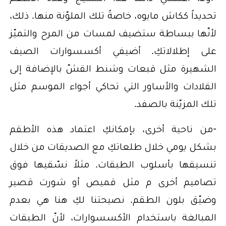
تحديداً ككاش مايوه، خاصةً تلك الملوّنة منها. ذلك،
لأنّها ببساطة ستضيف لمسات من المرح والتميّز
على إطلالاتكِ. أضيفي أكسسوارات الصيف
الشهيرة مثل قبعات وشنط القشّ بالإضافة إلى
القلادات والأساور التي تحاكي أجواء الموسم مثل
تلك المزيّنة بالصفد.
-من ناحية أخرى، بإمكانكِ اعتماد هذه الأطقم
بشكل يومي خلال طلعاتكِ مع الصديقات من خلال
تنسيقها بأسلوب الطبقات. مثلاً نسّقيها فوق
تصاميم أخرى م مثل قميص أو شورت قصير
وضيّق بلون الطقم. نصيحتنا لكِ هنا هي بعدم
المبالغة باستخدام الأكسسوارات، لأنّ الطبقات