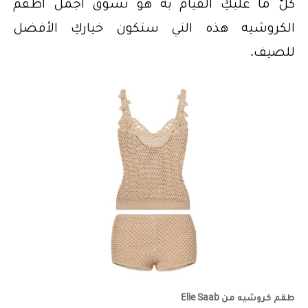
كلّ ما عليكِ القيام به هو تسوّق أجمل أطقم
الكروشيه هذه التي ستكون خياركِ الأفضل
للصيف.
طقم كروشيه من Elie Saab