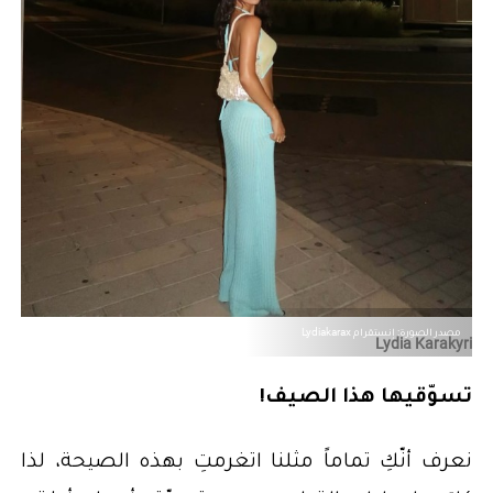
مصدر الصورة: إنستقرام Lydiakarax
Lydia Karakyri
تسوّقيها هذا الصيف!
نعرف أنّكِ تماماً مثلنا اتغرمتِ بهذه الصيحة، لذا