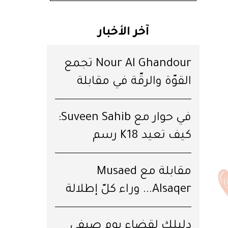
آخر الأخبار
Nour Al Ghandour تجمع
القوّة والرقّة في مقابلة
خاصّة
في حوار مع Suveen Sahib:
كيف تعيد K18 رسم
مستقبل الشعر؟
مقابلة مع Musaed
Alsaqer... وراء كلّ إطلالة
قِصّة
دليلكِ لقضاء يوم صيفي