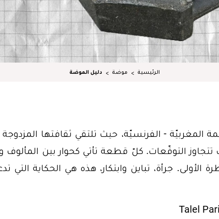
الرئيسية
موضة
دليل الموضة
تقودها Leila Roukni، المصمّمة المغربيّة - الفرنسيّة، حيث تلتقي ثقافتها المزدوج
ئب تتجاوز التوقّعات. كلّ قطعة تأتي كحوار بين المألوف و
 الأولى. جرأة، تباين وابتكار، هذه هي الحكاية التي تدع