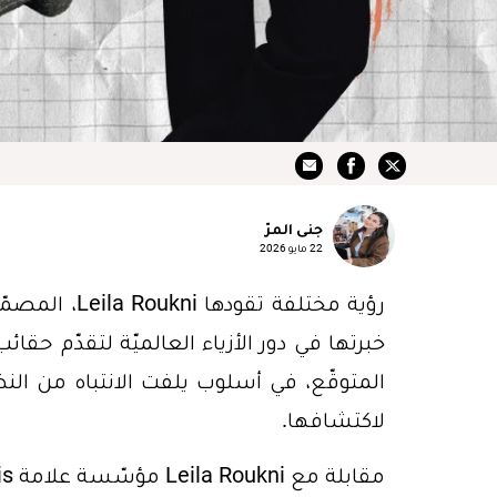
جنى المرّ
22 مايو 2026
رؤية مختلفة 
خبرتها في دور الأزياء العالميّة لتقدّم حقا
المتوقّع، في أسلوب يلفت الانتباه من النظرة
لاكتشافها.
مقابلة مع Leila Roukni مؤسّسة علامة Talel Paris