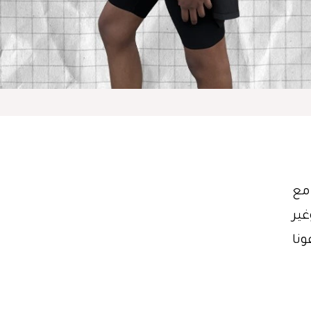
ة مع
غير
ونا