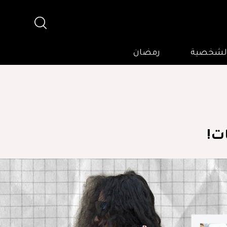
 الشخصية
رمضان