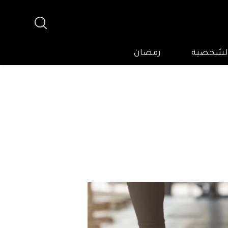
 الشخصية
رمضان