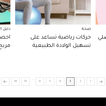
صحة
دليل ا
لي
حركات رياضية تساعد على
احصل
تسهيل الولادة الطبيعية
مريح 
...
36
35
6
5
4
3
2
1