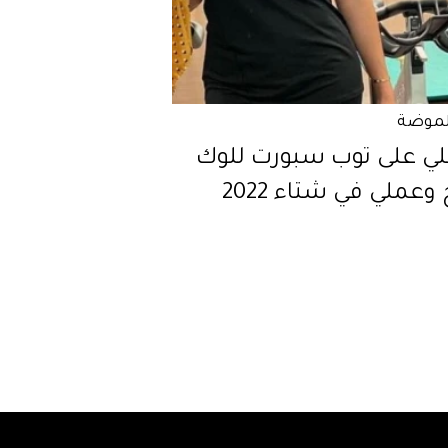
لموضة
ي على توب سبورت للوك
وعملي في شتاء 2022