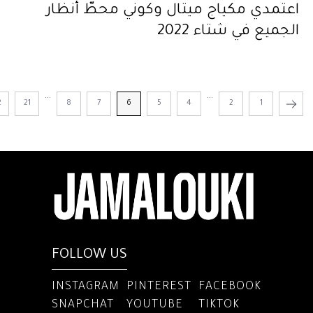
اعتمدي مكياج ميتال وكوني محطّ أنظار
الجميع في شتاء 2022
...
...
2
21
8
7
6
5
4
2
1
FOLLOW US
INSTAGRAM
PINTEREST
FACEBOOK
SNAPCHAT
YOUTUBE
TIKTOK