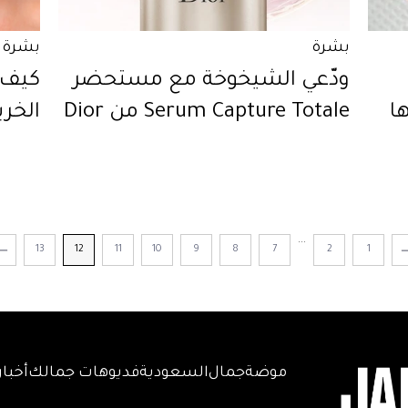
بشرة
بشرة
ودّعي الشيخوخة مع مستحضر
كيف 
ا
Serum Capture Totale من Dior
الخر
...
13
12
11
10
9
8
7
2
1
موضة
جمال
السعودية
فديوهات جمالك
أخبار