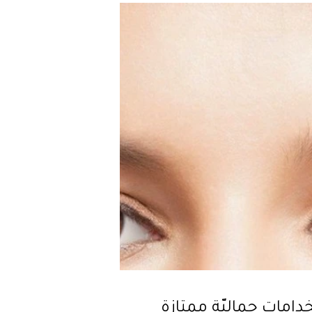
امات جماليّة ممتازة