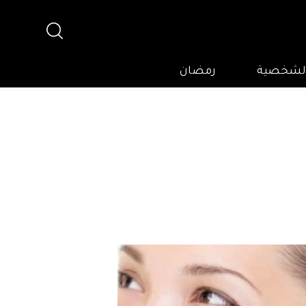
 الشخصية
رمضان