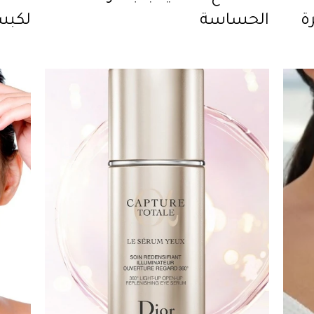
ة
الحساسة
لكبسو